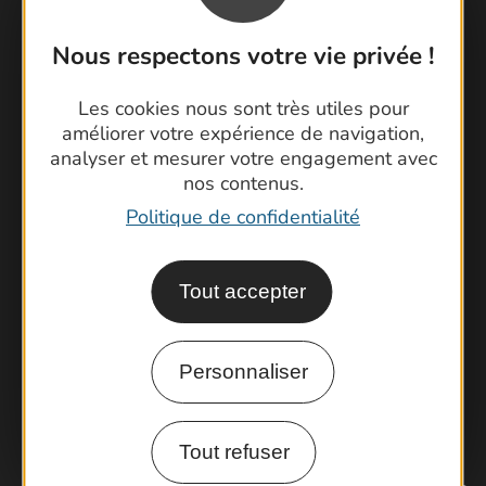
Nous respectons votre vie privée !
Contactez-nous !
Les cookies nous sont très utiles pour
améliorer votre expérience de navigation,
Foire aux questions
analyser et mesurer votre engagement avec
Brochures
nos contenus.
Cartoguides et Topoguides
Politique de confidentialité
Latitude Gard
Tout accepter
Personnaliser
Tout refuser