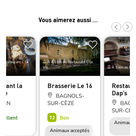
Vous aimerez aussi …
e Restaurant C’la
À 4.5 km de Restaurant C’la
Vie
À 5 km de Rest
urant la
Brasserie Le 16
Restaur
ade
Dap’s
BAGNOLS-
SAN
SUR-CÈZE
BAGN
SUR-CÈZ
xcellent
Bon
7.2
Animaux 
Animaux acceptés
Accès Internet