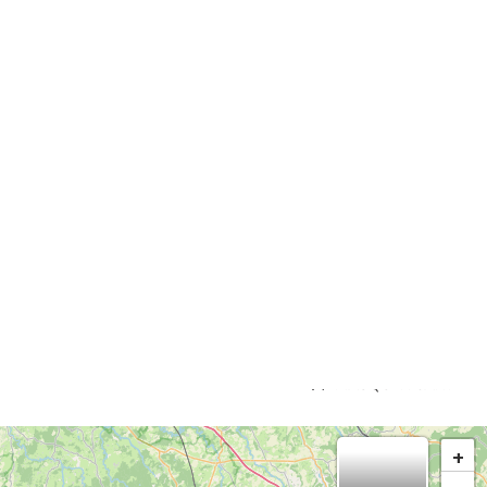
ertes de la destination
avec modération.
ME & HANDICAP
EFFACER
MASQUER CARTE
+