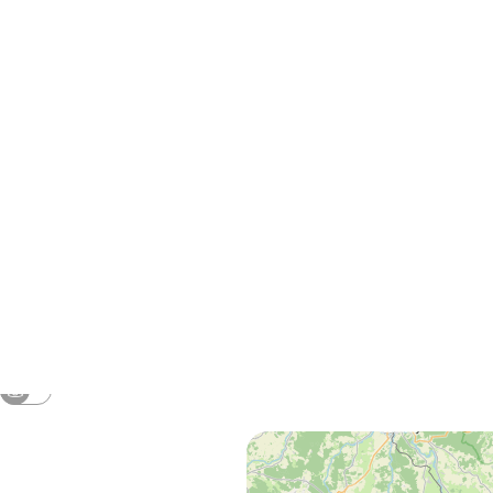
niaux labellisés Vignobles & Découv
t de Lunel.
gereux pour la santé, à consommer 
TOURIS