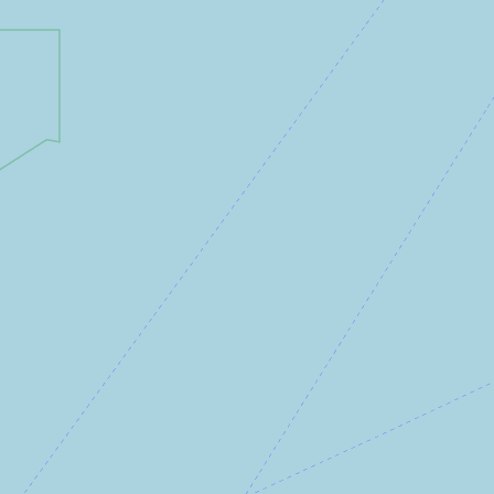
ence de
ntenus.
cepter