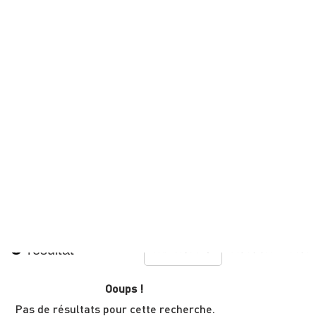
LUNEL
Retrouvez les sites patrimo
Camargue Languedoc Musca
* L'abus d'alcool est dan
MOTS-CLÉS
0
résultat
TRI :
NOM
AUTOUR
DE MOI
Ooups !
Pas de résultats pour cette recherche.