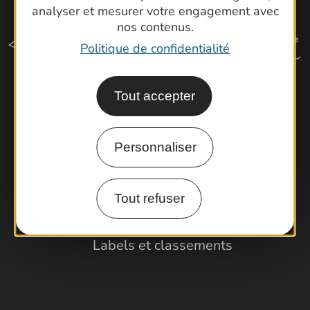
analyser et mesurer votre engagement avec
nos contenus.
Politique de confidentialité
Tout accepter
Comment venir ?
Personnaliser
Espace Pro
Observatoire
Tout refuser
Partenaires et Pros
Porteurs de projets
Labels et classements