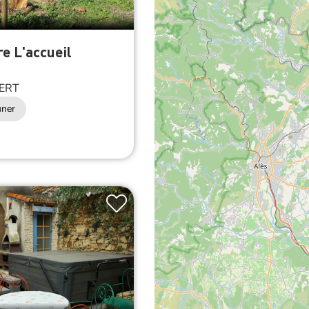
e L'accueil
l
ERT
uner