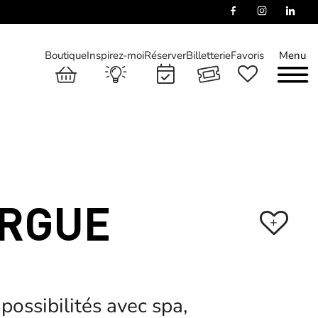
Boutique
Inspirez-moi
Réserver
Billetterie
Favoris
Menu
ARGUE
+
ossibilités avec spa,