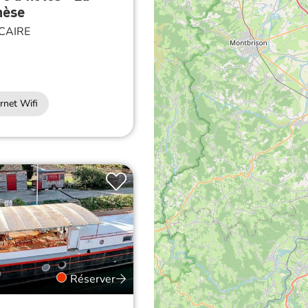
hèse
CAIRE
rnet Wifi
Réserver