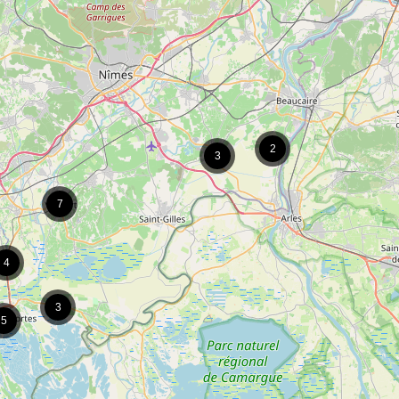
2
3
7
4
3
5