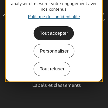
analyser et mesurer votre engagement avec
nos contenus.
Politique de confidentialité
Tout accepter
Comment venir ?
Personnaliser
Espace Pro
Observatoire
Tout refuser
Partenaires et Pros
Porteurs de projets
Labels et classements