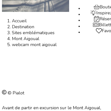
Bout
Inspire
Rése
Accueil
Billet
Destination
Favo
Sites emblématiques
Mont Aigoual
webcam mont aigoual
Webcam Mont Aigoual
en Cévennes !
© Pialot
Avant de partir en excursion sur le Mont Aigoual,