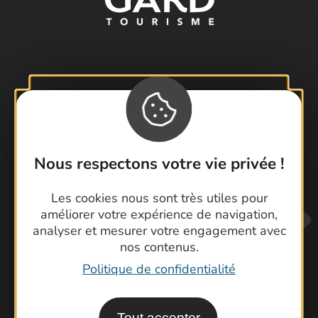
Visiter le Pont du Gard en famille
Les Arènes de Nîmes
Escapade en Camargue
Nous respectons votre vie privée !
Randonnée en Cévennes
Les cookies nous sont très utiles pour
améliorer votre expérience de navigation,
analyser et mesurer votre engagement avec
nos contenus.
Politique de confidentialité
Contactez-nous !
Tout accepter