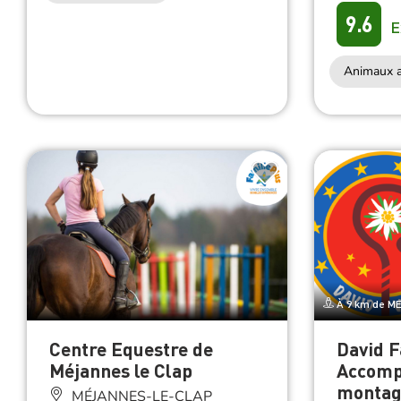
9.6
E
Animaux a
À 9 km de M
Centre Equestre de
David F
Méjannes le Clap
Accomp
montagn
MÉJANNES-LE-CLAP