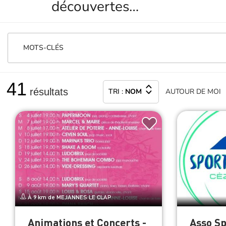
découvertes…
MOTS-CLÉS
41
résultats
TRI :
NOM
AUTOUR
DE MOI
À 9 km de MEJANNES LE CLAP
Animations et Concerts -
Asso S