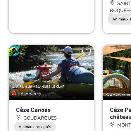
SAINT
ROQUEPE
Animaux a
À 9 km de MEJANNES LE CLAP
Réserver
À 7 km de M
Cèze Canoës
Cèze Pa
château
GOUDARGUES
MONT
Animaux acceptés