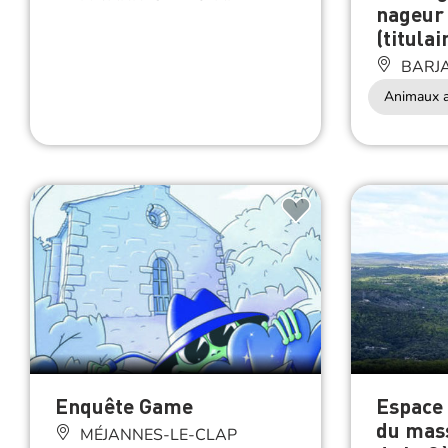
nageur
(titulai
BARJ
Animaux a
Enquête Game
Espace 
du mass
MÉJANNES-LE-CLAP