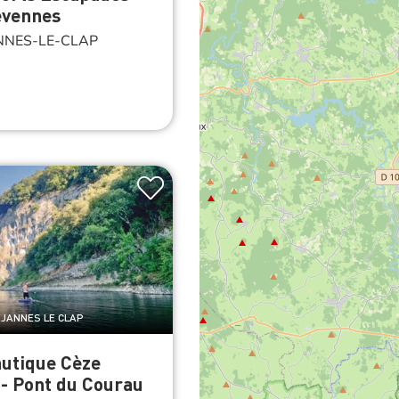
évennes
NES-LE-CLAP
EJANNES LE CLAP
utique Cèze
- Pont du Courau