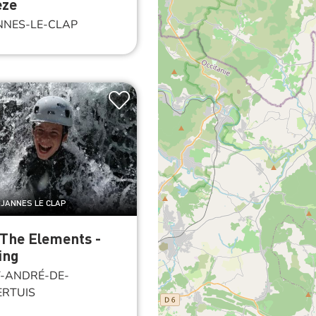
èze
NES-LE-CLAP
EJANNES LE CLAP
 The Elements -
ing
-ANDRÉ-DE-
RTUIS