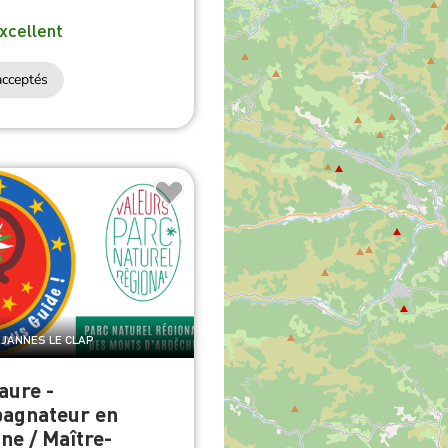
xcellent
cceptés
EJANNES LE CLAP
aure -
agnateur en
e / Maître-