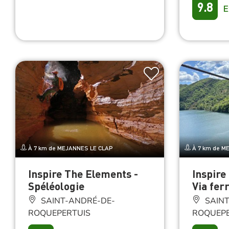
9.8
E
À 7 km de MEJANNES LE CLAP
À 7 km de M
Inspire The Elements -
Inspire
Spéléologie
Via fer
SAINT-ANDRÉ-DE-
SAINT
ROQUEPERTUIS
ROQUEPE