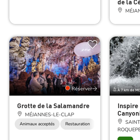
de la C
MÉJAN
Réserver
À 7 km de M
Grotte de la Salamandre
Inspire
Canyon
MÉJANNES-LE-CLAP
SAINT
Animaux acceptés
Restauration
ROQUEPE