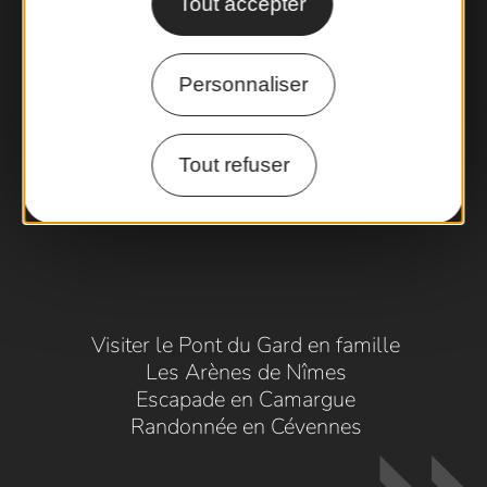
Tout accepter
Personnaliser
Tout refuser
Visiter le Pont du Gard en famille
Les Arènes de Nîmes
Escapade en Camargue
Randonnée en Cévennes