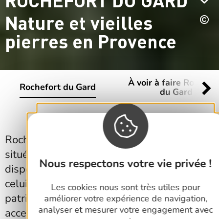
Nature et vieilles
pierres en Provence
À voir à faire Rochefo
Rochefort du Gard
du Gard
Rochefort du Gard est un village gardois
situé en Provence aux portes d'Avignon. Il
Nous respectons votre vie privée !
dispose de nombreux atouts pour séduire
celui qui le visite : son histoire, son
Les cookies nous sont très utiles pour
patrimoine culturel, ses espaces naturels
améliorer votre expérience de navigation,
analyser et mesurer votre engagement avec
accessibles pour la pratique de