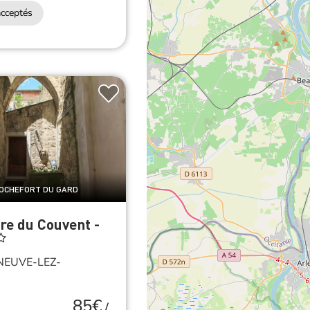
cceptés
fi
ROCHEFORT DU GARD
tre du Couvent -
NEUVE-LEZ-
N
85€
/