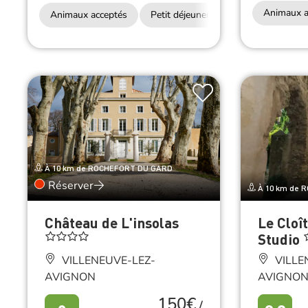
Animaux a
Animaux acceptés
Petit déjeuner
Accès Internet Wi
À 10 km de ROCHEFORT DU GARD
Réserver
À 10 km de 
Château de L'insolas
Le Cloî
Studio
VILLENEUVE-LEZ-
VILLE
AVIGNON
AVIGNO
150€
/