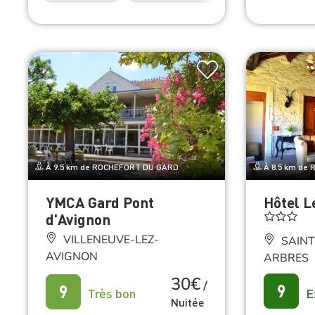
À 9.5 km de ROCHEFORT DU GARD
À 8.5 km de
YMCA Gard Pont
Hôtel L
d'Avignon
VILLENEUVE-LEZ-
SAINT
AVIGNON
ARBRES
30€
/
9
9
E
Très bon
Nuitée