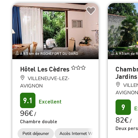
À 8.5 km de ROCHEFORT DU GARD
À 9.5 km de
Hôtel Les Cèdres
Chambr
Jardins
VILLENEUVE-LEZ-
VILLE
AVIGNON
AVIGNO
9.1
Excellent
9
E
96€
/
82€
/
Chambre double
Deux per
Petit déjeuner
Accès Internet Wifi
Restauration