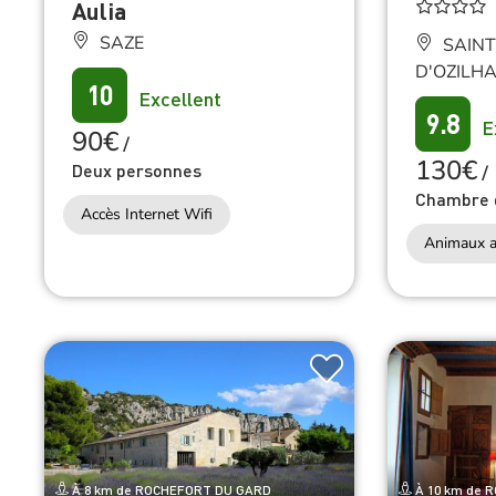
Aulia
SAZE
SAINT
D'OZILH
10
Excellent
9.8
E
90€
/
130€
Deux personnes
/
Chambre 
Accès Internet Wifi
Animaux a
À 8 km de ROCHEFORT DU GARD
À 10 km de 