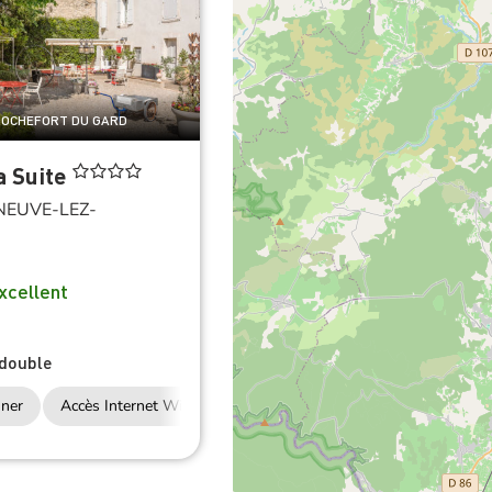
 ROCHEFORT DU GARD
a Suite
NEUVE-LEZ-
N
xcellent
double
fi
uner
Accès Internet Wifi