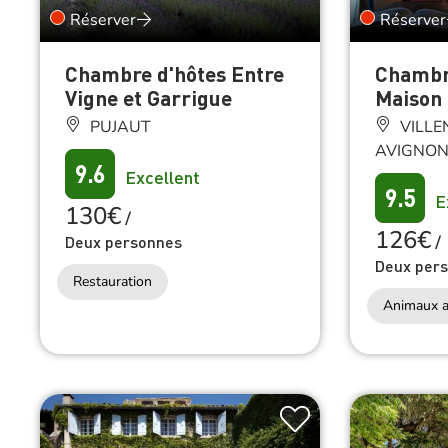
Réserver
Réserver
Chambre d'hôtes Entre
Chambr
Vigne et Garrigue
Maison 
PUJAUT
VILLE
AVIGNO
9.6
Excellent
9.5
E
130€
/
126€
Deux personnes
/
Deux per
Restauration
Animaux a