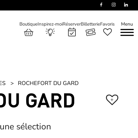
Boutique
Inspirez-moi
Réserver
Billetterie
Favoris
Menu
ES
ROCHEFORT DU GARD
DU GARD
+
 une sélection