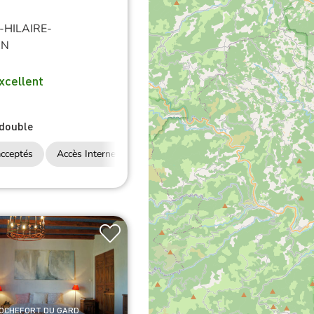
-HILAIRE-
AN
xcellent
double
cceptés
Accès Internet Wifi
Restauration
ROCHEFORT DU GARD