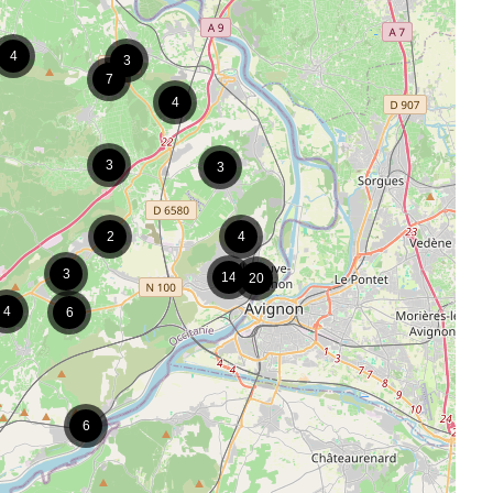
4
3
7
4
3
3
2
4
3
14
20
4
6
6