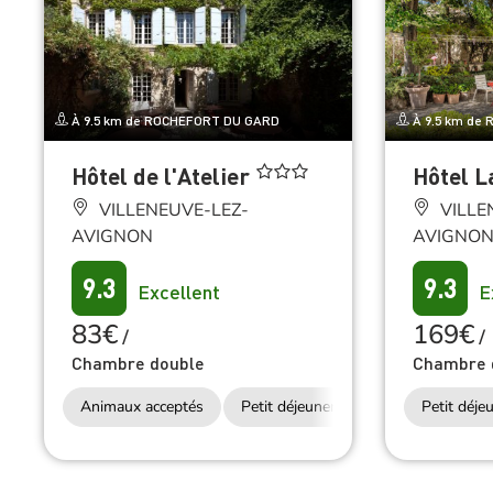
À 9.5 km de ROCHEFORT DU GARD
À 9.5 km de
Hôtel de l'Atelier
Hôtel L
VILLENEUVE-LEZ-
VILLE
AVIGNON
AVIGNO
9.3
9.3
Excellent
E
83€
169€
/
/
Chambre double
Chambre 
Animaux acceptés
Petit déjeuner
Accès Internet Wi
Petit déje