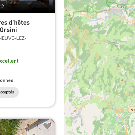
es d'hôtes
Orsini
NEUVE-LEZ-
N
xcellent
sonnes
cceptés