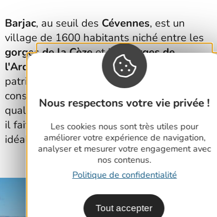
Barjac
, au seuil des
Cévennes
, est un
village de 1600 habitants niché entre les
gorges de la Cèze
et les
gorges de
l'Ardèche
. Ses paysages de garrigue, son
patrimoine exceptionnellement bien
conservé et restauré, allié à une attirante
Nous respectons votre vie privée !
qualité de vie, font de ce village un lieu où
il fait bon vivre et un lieu de vacances
Les cookies nous sont très utiles pour
améliorer votre expérience de navigation,
idéal.
analyser et mesurer votre engagement avec
nos contenus.
Politique de confidentialité
Tout accepter