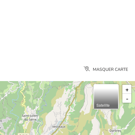
aire plaisir à vos papilles !
CAP
PLUS DE FILTRES
EFFACER
MASQUER CARTE
+
-
Satellite