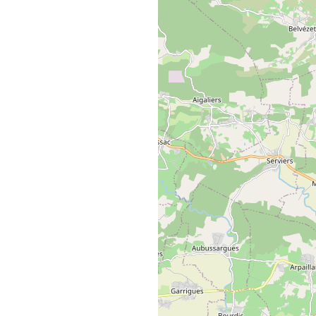
Nous respectons votre vie privée !
okies nous sont très utiles pour améliorer votre expéri
tion, analyser et mesurer votre engagement avec nos co