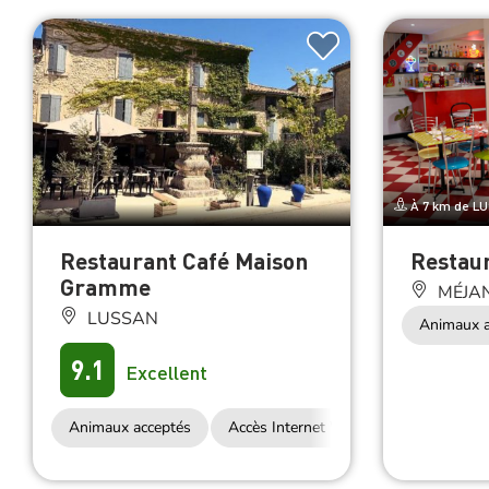
À 7 km de L
Restaurant Café Maison
Restaur
Gramme
MÉJAN
LUSSAN
Animaux a
9.1
Excellent
Animaux acceptés
Accès Internet Wifi
Restauration