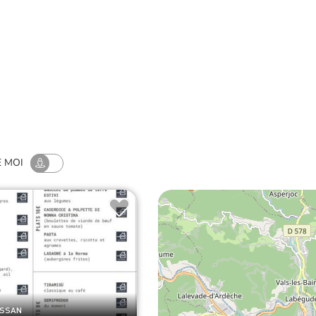
ingrédients sont là pour réveiller et f
blez-vous.
CATÉGORIES
TOURISME & HANDI
E MOI
USSAN