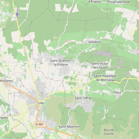
ence de
ntenus.