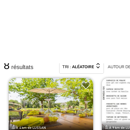
ou dans un bistrot. Tous les 
Alors n’hésitez plus et atta
CLASSEMENTS & LABELS
MOTS-CLÉS
8
résultats
TRI :
ALÉATOIRE
AUTOUR
D
À 4 km de LUSSAN
À 9 km de L