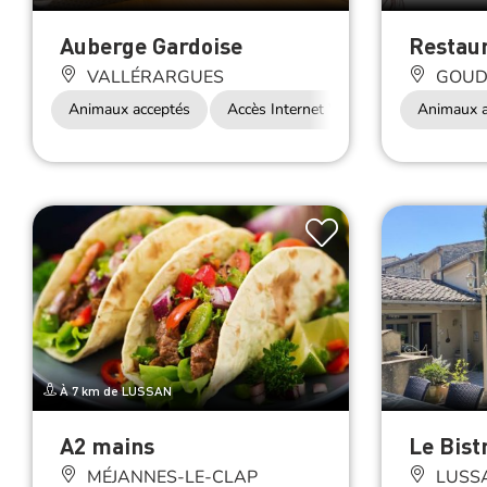
Auberge Gardoise
Restaur
VALLÉRARGUES
GOUD
Animaux acceptés
Accès Internet Wifi
Restauration
Animaux a
À 7 km de LUSSAN
A2 mains
Le Bist
MÉJANNES-LE-CLAP
LUSS