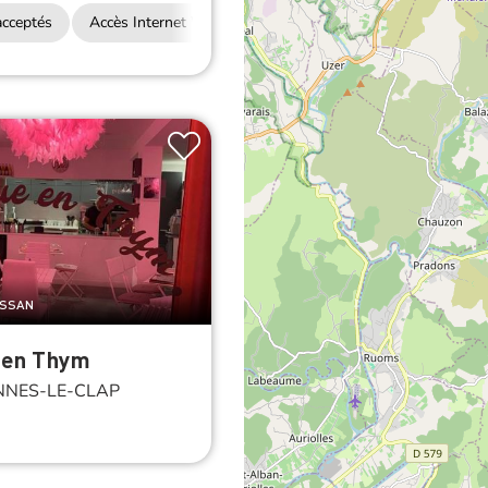
cceptés
Accès Internet Wifi
Restauration
USSAN
 en Thym
NES-LE-CLAP