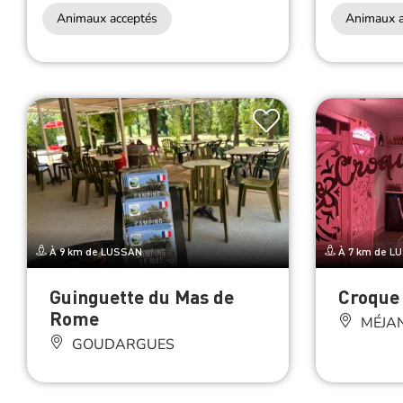
Animaux acceptés
Animaux a
À 9 km de LUSSAN
À 7 km de L
Guinguette du Mas de
Croque
Rome
MÉJAN
GOUDARGUES