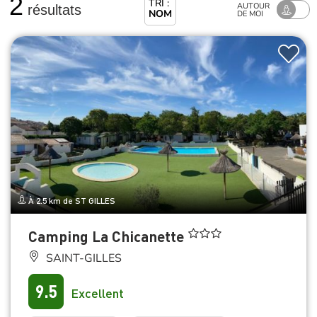
2
TRI :
AUTOUR
résultats
NOM
DE MOI
À 2.5 km de ST GILLES
Camping La Chicanette
SAINT-GILLES
9.5
Excellent