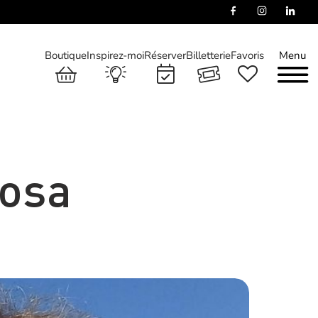
Boutique
Inspirez-moi
Réserver
Billetterie
Favoris
Menu
losa