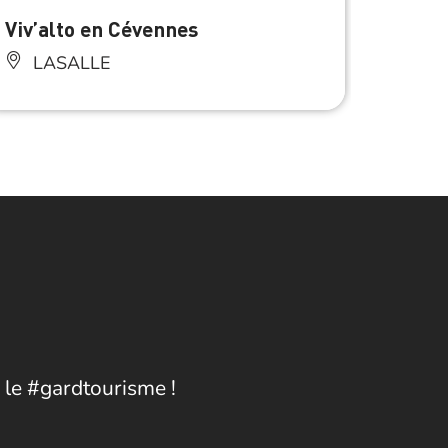
Viv’alto en Cévennes
Aire 
LASALLE
LA
 le #gardtourisme !