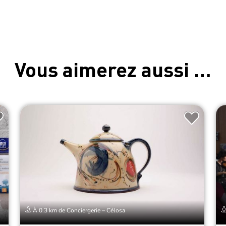
Vous aimerez aussi …
À 0.3 km de Conciergerie – Célosa