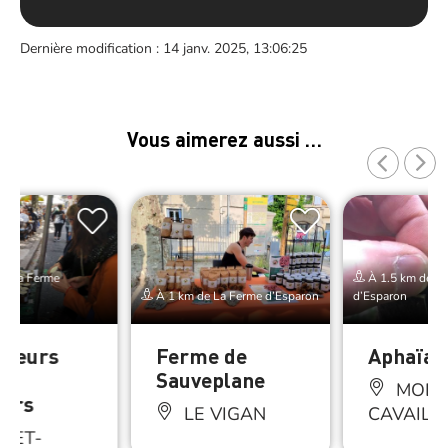
Dernière modification : 14 janv. 2025, 13:06:25
Vous aimerez aussi …
e La Ferme
À 1.5 km de La
À 1 km de La Ferme d’Esparon
d’Esparon
aveurs
Ferme de
Aphaïa 
t
Sauveplane
MOLIÈ
eurs
LE VIGAN
CAVAILL
-ET-