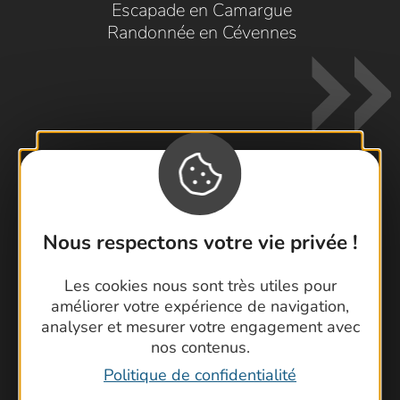
Escapade en Camargue
Randonnée en Cévennes
Contactez-nous !
Nous respectons votre vie privée !
Foire aux questions
Brochures
Les cookies nous sont très utiles pour
Cartoguides et Topoguides
améliorer votre expérience de navigation,
Latitude Gard
analyser et mesurer votre engagement avec
nos contenus.
Politique de confidentialité