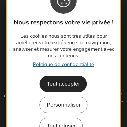
Foire aux questions
Brochures
Cartoguides et Topoguides
Nous respectons votre vie privée !
Latitude Gard
Les cookies nous sont très utiles pour
améliorer votre expérience de navigation,
analyser et mesurer votre engagement avec
nos contenus.
Politique de confidentialité
Tout accepter
Personnaliser
Comment venir ?
Tout refuser