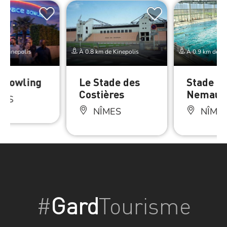
e Kinepolis
À 0.8 km de Kinepolis
À 0.9 km de Ki
 Bowling
Le Stade des
Stade n
Costières
Nemaus
MES
NÎMES
NÎME
#
Gard
Tourisme