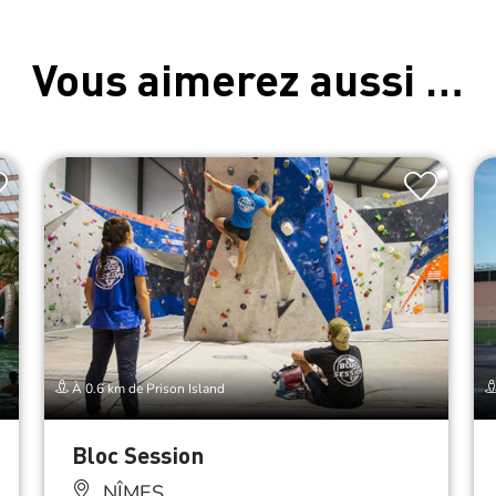
Vous aimerez aussi …
À 0.6 km de Prison Island
Bloc Session
NÎMES