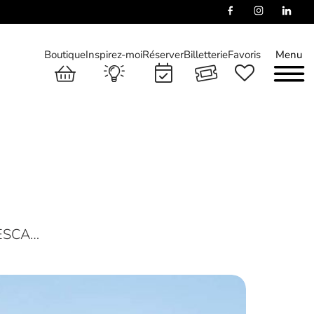
Boutique
Inspirez-moi
Réserver
Billetterie
Favoris
Menu
 ESCA…