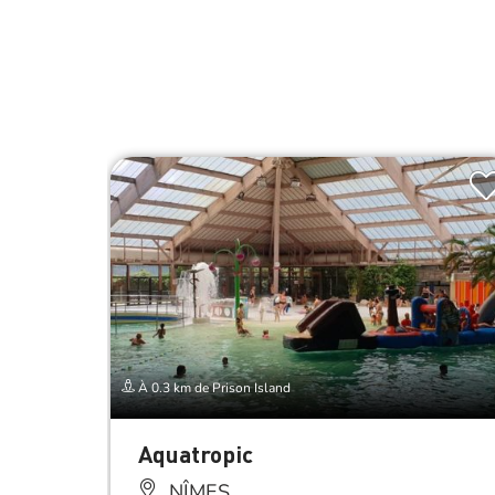
À 0.3 km de Prison Island
Aquatropic
NÎMES