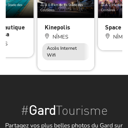
e Le Stade des
À 0.8 km de Le Stade des
À 0.9 km de Le
Costières
Costières
 nautique
Kinepolis
Space B
usa
NÎMES
NÎME
MES
Accès Internet
Wifi
#
Gard
Tourisme
Partagez vos plus belles photos du Gard sur