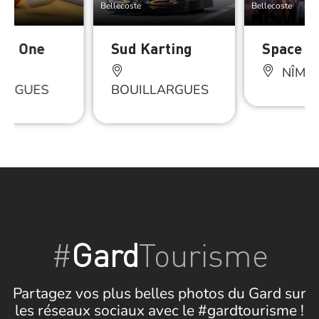
Bellecoste
Bellecoste
ng One
Sud Karting
Space B
NÎME
SARGUES
BOUILLARGUES
#
Gard
Tourisme
Partagez vos plus belles photos du Gard sur
les réseaux sociaux avec le #gardtourisme !