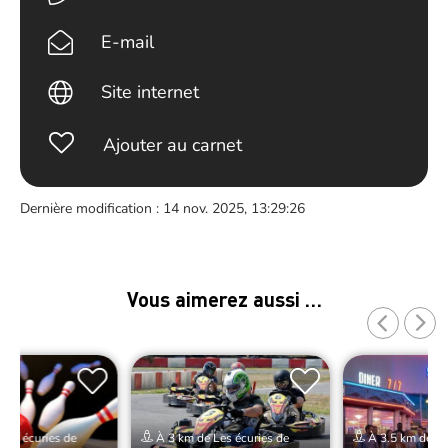
E-mail
Site internet
Ajouter au carnet
Dernière modification : 14 nov. 2025, 13:29:26
Vous aimerez aussi …
Les écuries de
À 3 km de Les écuries de
À 3.5 km de Le