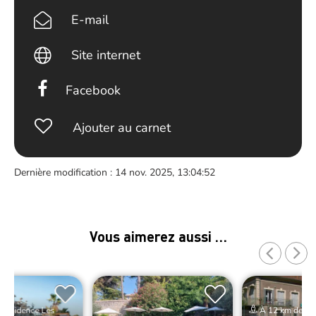
E-mail
Site internet
Facebook
Ajouter au carnet
Dernière modification : 14 nov. 2025, 13:04:52
Vous aimerez aussi …
 Résidence Les
À 12 km de Ré