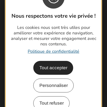
Nous respectons votre vie privée !
Contactez-nous !
Les cookies nous sont très utiles pour
améliorer votre expérience de navigation,
Foire aux questions
analyser et mesurer votre engagement avec
Brochures
nos contenus.
Cartoguides et Topoguides
Politique de confidentialité
Latitude Gard
Tout accepter
Personnaliser
Tout refuser