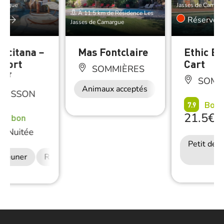
margue
Jasses de Camarg
À 11.5 km de Résidence Les
er
Réserver
Jasses de Camargue
Occitana –
Mas Fontclaire
Ethic Et
esort
Cart
SOMMIÈRES
SOMM
Animaux acceptés
LVISSON
Bon
7.9
21.5€
rès bon
/
/
Nuitée
Petit déj
déjeuner
Restauration