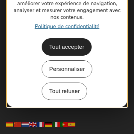
améliorer votre expérience de navigation,
analyser et mesurer votre engagement avec
Suivez-nous !
nos contenus.
Politique de confidentialité
Tout accepter
Personnaliser
Ne manquez pas notre newsletter mensuelle pour
bénéficier d’informations exclusives et profiter
pleinement de votre séjour dans le Gard.
Tout refuser
Je m'inscris à la newsletter