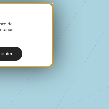
ence de
ntenus.
cepter