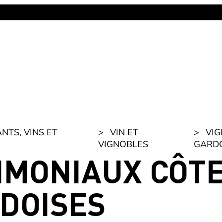
NTS, VINS ET
VIN ET
VIG
VIGNOBLES
GARD
RIMONIAUX CÔT
DOISES