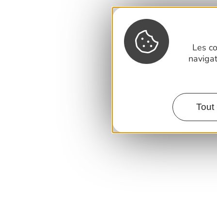
Les co
naviga
Tout 