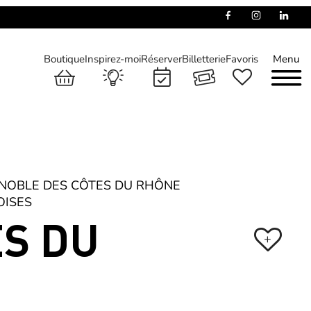
Boutique
Inspirez-moi
Réserver
Billetterie
Favoris
Menu
NOBLE DES CÔTES DU RHÔNE
OISES
ES DU
+