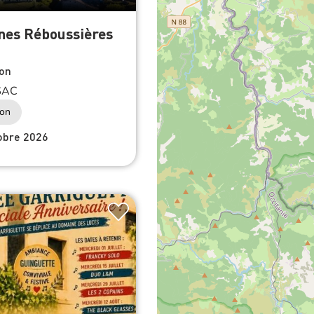
nes Réboussières
on
SAC
ion
obre 2026