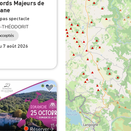
lane
epas spectacle
-THÉODORIT
cceptés
du 7 août 2026
Réserver