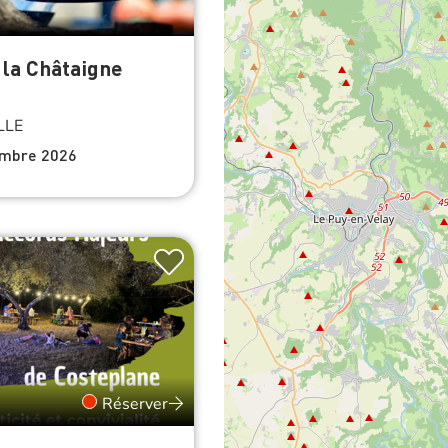
 la Châtaigne
LLE
embre 2026
Réserver
ords Majeurs de