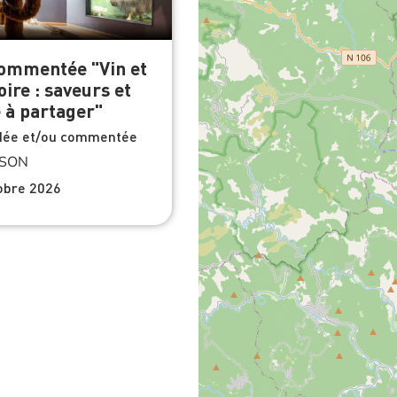
commentée "Vin et
oire : saveurs et
e à partager"
idée et/ou commentée
SON
obre 2026