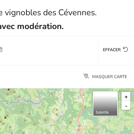
te vignobles des Cévennes.
avec modération.
EFFACER
MASQUER CARTE
+
-
Satellite