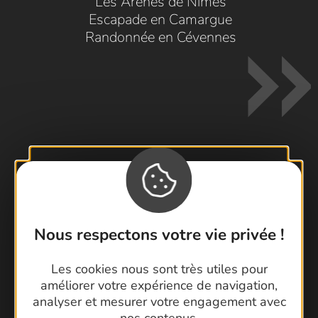
Les Arènes de Nîmes
Escapade en Camargue
Randonnée en Cévennes
Contactez-nous !
Foire aux questions
Brochures
Nous respectons votre vie privée !
Cartoguides et Topoguides
Latitude Gard
Les cookies nous sont très utiles pour
améliorer votre expérience de navigation,
analyser et mesurer votre engagement avec
nos contenus.