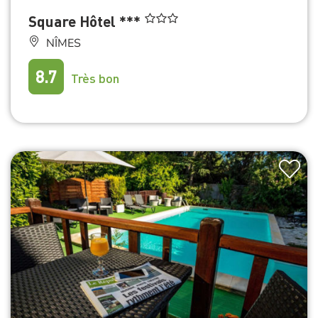
Square Hôtel ***
NÎMES
8.7
Très bon