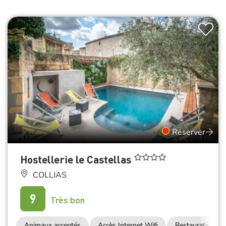
Réserver
Hostellerie le Castellas
COLLIAS
9
Très bon
Animaux acceptés
Accès Internet Wifi
Restauration