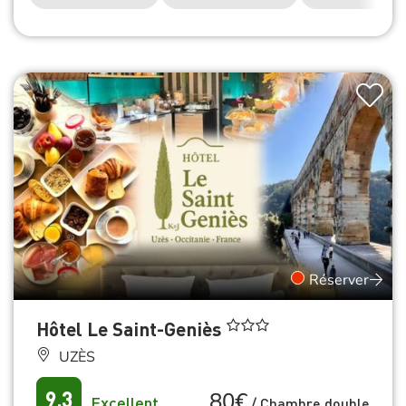
Réserver
Hôtel Le Saint-Geniès
UZÈS
80€
9.3
Excellent
/
Chambre double