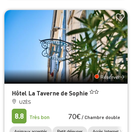
Réserver
Hôtel La Taverne de Sophie
UZÈS
70€
8.8
Très bon
/
Chambre double
Animaux acceptés
Petit déjeuner
Accès Internet Wifi