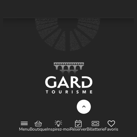
Menu
Boutique
Inspirez-moi
Réserver
Billetterie
Favoris
Visiter le Pont du Gard en famille