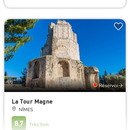
Réserver
La Tour Magne
NÎMES
8.7
Très bon