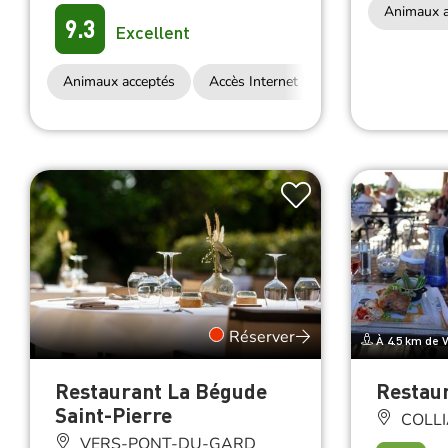
Animaux a
9.3
Excellent
Animaux acceptés
Accès Internet Wifi
Restauration
Réserver
À 4.5 km de
Restaurant La Bégude
Restaur
Saint-Pierre
COLLI
VERS-PONT-DU-GARD