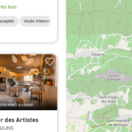
rès bon
cceptés
Accès Internet Wifi
Restauration
 VERS PONT DU GARD
er des Artistes
ULINS