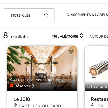
CLASSEMENTS & LABELS
MOTS-CLÉS
8
résultats
TRI :
ALÉATOIRE
AUTOUR
D
À 3 km de VERS PONT DU GARD
Réserver
À 4 km de V
Le JOIO
Restaur
CASTILLON-DU-GARD
COLLI