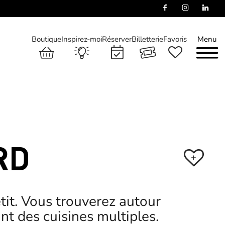
Boutique
Inspirez-moi
Réserver
Billetterie
Favoris
Menu
RD
+
tit. Vous trouverez autour
nt des cuisines multiples.