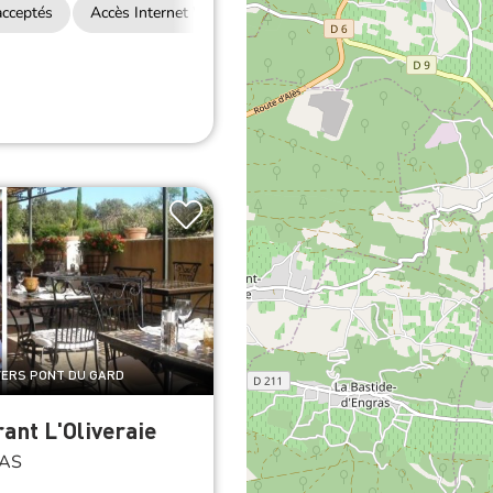
cceptés
Accès Internet Wifi
Restauration
 VERS PONT DU GARD
ant L'Oliveraie
AS