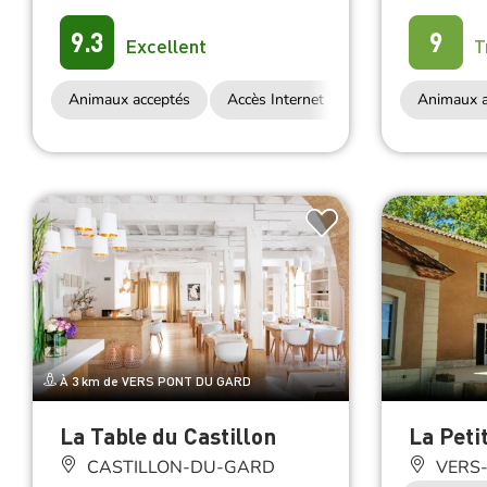
9.3
9
Excellent
T
Animaux acceptés
Accès Internet Wifi
Animaux a
À 3 km de VERS PONT DU GARD
La Table du Castillon
La Peti
CASTILLON-DU-GARD
VERS