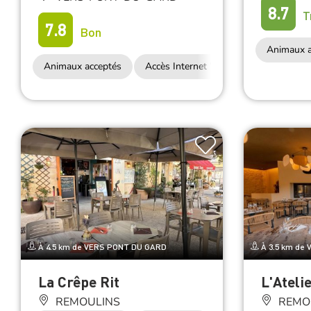
8.7
T
7.8
Bon
Animaux a
Animaux acceptés
Accès Internet Wifi
Restauration
À 4.5 km de VERS PONT DU GARD
À 3.5 km de
La Crêpe Rit
L'Ateli
REMOULINS
REMO