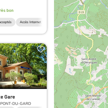
rès bon
cceptés
Accès Internet Wifi
Restauration
te Gare
-PONT-DU-GARD