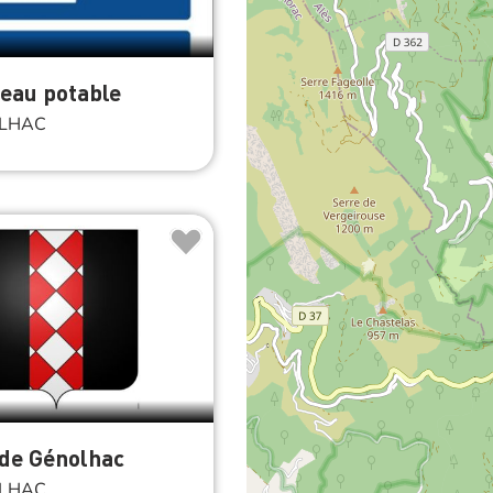
'eau potable
LHAC
de Génolhac
LHAC