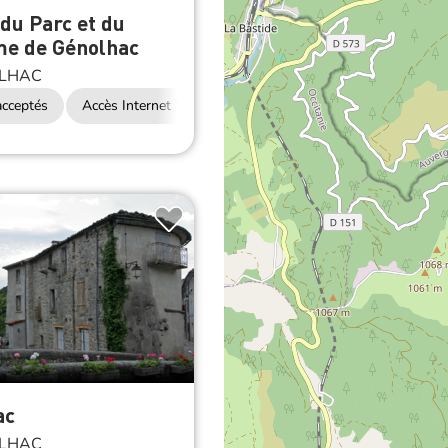
du Parc et du
me de Génolhac
LHAC
cceptés
Accès Internet Wifi
ac
LHAC