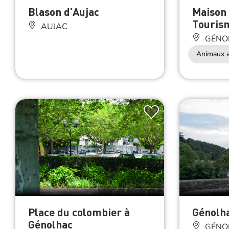
Blason d'Aujac
Maison 
Touris
AUJAC
GÉNO
Animaux a
Place du colombier à
Génolh
Génolhac
GÉNO