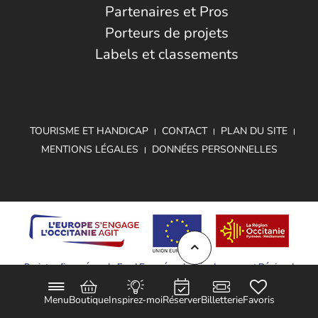
Partenaires et Pros
Porteurs de projets
Labels et classements
TOURISME ET HANDICAP
CONTACT
PLAN DU SITE
MENTIONS LÉGALES
DONNÉES PERSONNELLES
Projet cofinancé par le Fond Européen de Développement Régional
Menu
Boutique
Inspirez-moi
Réserver
Billetterie
Favoris