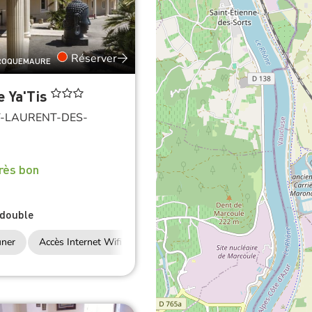
Réserver
 ROQUEMAURE
e Ya'Tis
-LAURENT-DES-
rès bon
double
uner
Accès Internet Wifi
Restauration