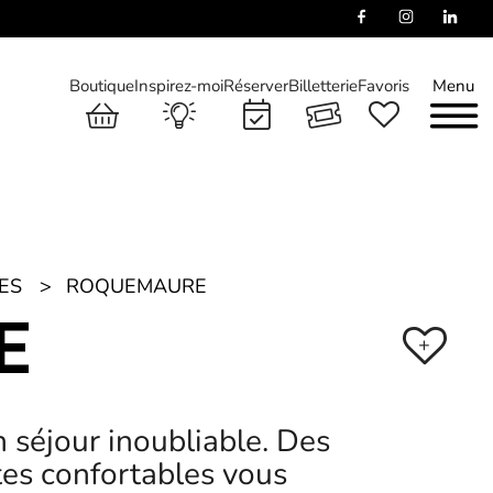
Boutique
Inspirez-moi
Réserver
Billetterie
Favoris
Menu
ES
ROQUEMAURE
E
+
 séjour inoubliable. Des
tes confortables vous