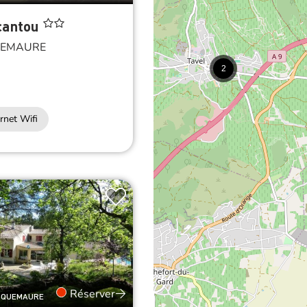
cantou
EMAURE
2
d
rnet Wifi
Réserver
ROQUEMAURE