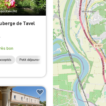
 ROQUEMAURE
uberge de Tavel
L
rès bon
cceptés
Petit déjeuner
Accès Internet Wifi