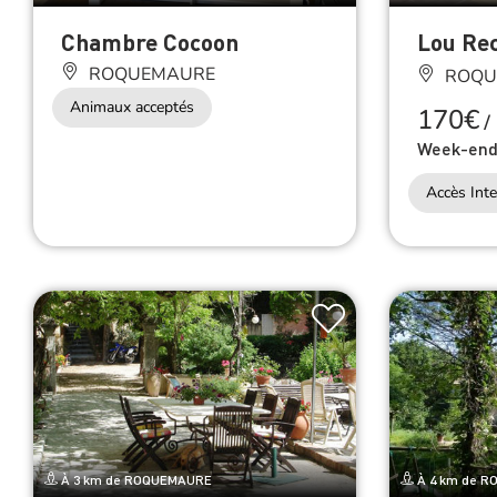
Chambre Cocoon
Lou Re
ROQUEMAURE
ROQU
Animaux acceptés
170€
/
Week-en
Accès Inte
À 3 km de ROQUEMAURE
À 4 km de 