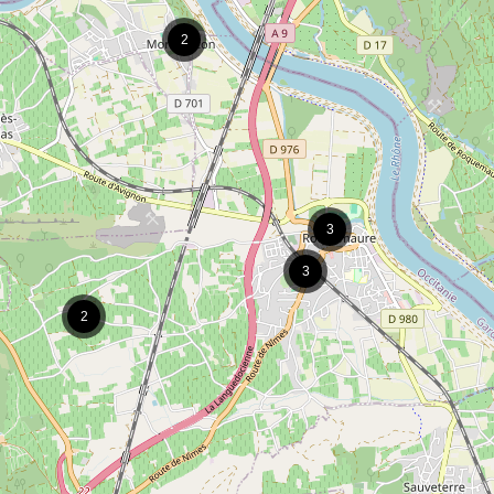
2
3
3
2