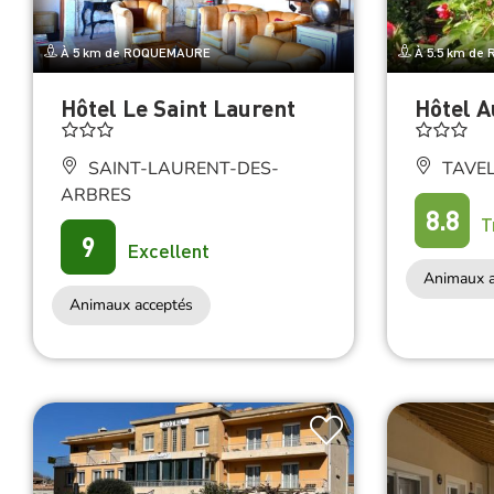
À 5 km de ROQUEMAURE
À 5.5 km de
Hôtel Le Saint Laurent
Hôtel A
SAINT-LAURENT-DES-
TAVE
ARBRES
8.8
T
9
Excellent
Animaux a
Animaux acceptés