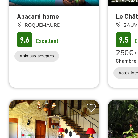
À 3.5 km de
Abacard home
Le Chât
ROQUEMAURE
SAUV
9.6
9.5
Excellent
E
250€
/
Animaux acceptés
Chambre 
Accès Inte