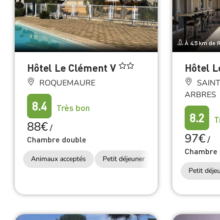
À 4.5 km de
Hôtel Le Clément V
Hôtel L
ROQUEMAURE
SAINT
ARBRES
8.4
Très bon
8.2
T
88€
/
97€
Chambre double
/
Chambre 
Animaux acceptés
Petit déjeuner
Accès Internet Wifi
Petit déje