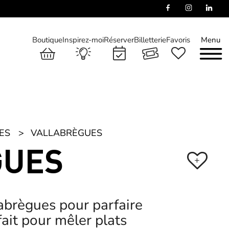
Boutique
Inspirez-moi
Réserver
Billetterie
Favoris
Menu
ES
VALLABRÈGUES
GUES
+
abrègues pour parfaire
fait pour mêler plats