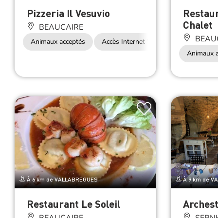
Pizzeria Il Vesuvio
Restau
Chalet
BEAUCAIRE
BEAU
Animaux acceptés
Accès Internet Wifi
Restauration
Animaux a
À 6 km de VALLABREGUES
À 9 km de V
Restaurant Le Soleil
Archest