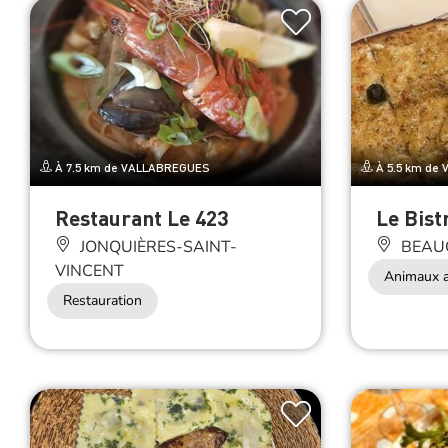
À 7.5 km de VALLABREGUES
À 5.5 km de
Restaurant Le 423
Le Bist
JONQUIÈRES-SAINT-
BEAU
VINCENT
Animaux a
Restauration