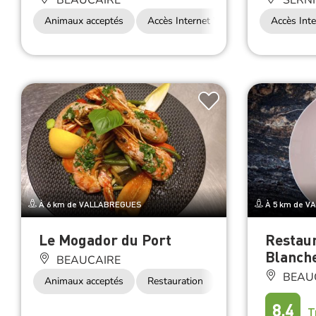
BEAUCAIRE
SERN
Animaux acceptés
Accès Internet Wifi
Accès Inte
À 6 km de VALLABREGUES
À 5 km de V
Le Mogador du Port
Restaur
Blanch
BEAUCAIRE
BEAU
Animaux acceptés
Restauration
8.4
T