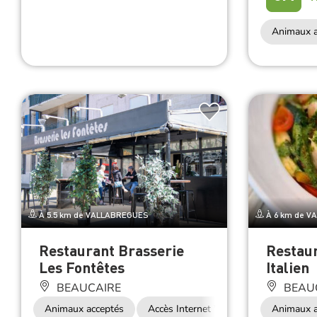
Animaux a
À 5.5 km de VALLABREGUES
À 6 km de V
Restaurant Brasserie
Restaur
Les Fontêtes
Italien
BEAUCAIRE
BEAU
Animaux acceptés
Accès Internet Wifi
Restauration
Animaux a