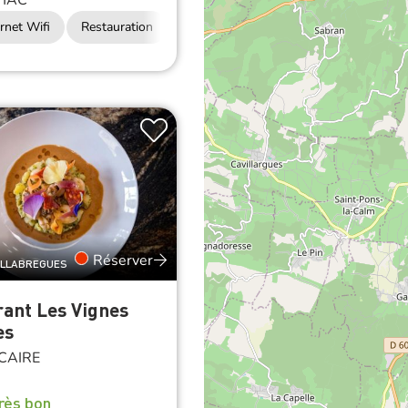
HAC
rnet Wifi
Restauration
Réserver
ALLABREGUES
ant Les Vignes
es
CAIRE
rès bon