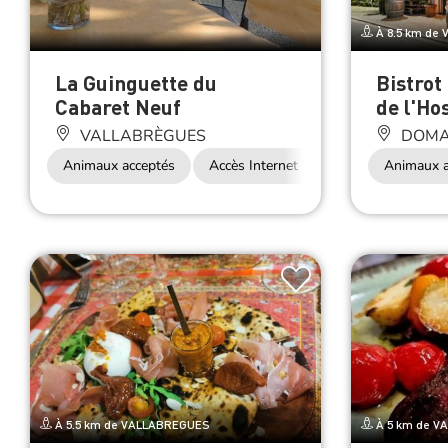
À 8.5 km de
La Guinguette du
Bistrot
Cabaret Neuf
de l'Ho
VALLABRÈGUES
DOMA
Animaux acceptés
Accès Internet Wifi
Restauration
Animaux a
À 5.5 km de VALLABREGUES
À 5 km de V