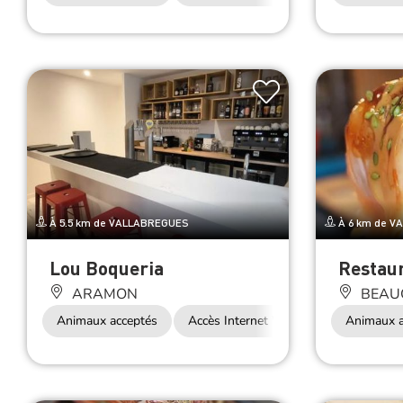
À 5.5 km de VALLABREGUES
À 6 km de V
Lou Boqueria
Restaur
ARAMON
BEAU
Animaux acceptés
Accès Internet Wifi
Restauration
Animaux a