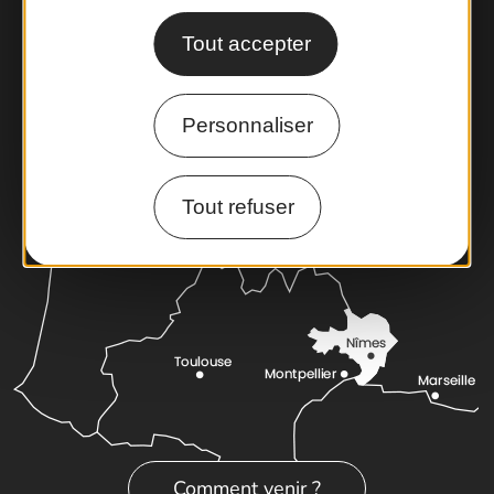
Foire aux questions
Tout accepter
Brochures
Cartoguides et Topoguides
Latitude Gard
Personnaliser
Tout refuser
Comment venir ?