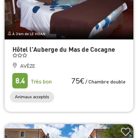
À 3 km de LE VIGAN
Hôtel l'Auberge du Mas de Cocagne
AVÈZE
75€
8.4
Très bon
/
Chambre double
Animaux acceptés