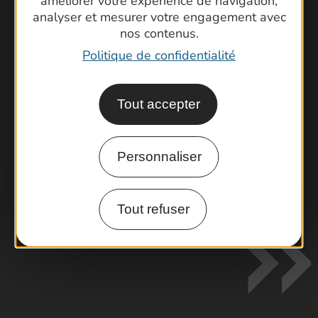
améliorer votre expérience de navigation,
analyser et mesurer votre engagement avec
nos contenus.
Politique de confidentialité
Tout accepter
Personnaliser
Visiter le Pont du Gard en famille
Les Arènes de Nîmes
Escapade en Camargue
Tout refuser
Randonnée en Cévennes