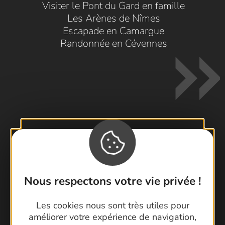
Visiter le Pont du Gard en famille
Les Arènes de Nîmes
Escapade en Camargue
Randonnée en Cévennes
Contactez-nous !
Foire aux questions
Brochures
Nous respectons votre vie privée !
Cartoguides et Topoguides
Les cookies nous sont très utiles pour
Latitude Gard
améliorer votre expérience de navigation,