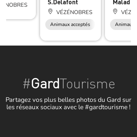
S.Delafont
Maladiè
ZÉNOBRES
VÉZÉNOBRES
VÉZÉ
Animaux acceptés
Animaux 
#
Gard
Tourisme
Partagez vos plus belles photos du Gard sur
les réseaux sociaux avec le #gardtourisme !