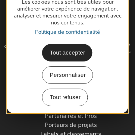
Les cookies nous sont très utiles pour
améliorer votre expérience de navigation,
analyser et mesurer votre engagement avec
nos contenus.
Politique de confidentialité
Tout accepter
Comment venir ?
Personnaliser
Espace Pro
Tout refuser
Observatoire
Partenaires et Pros
Porteurs de projets
Labels et classements