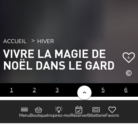
ACCUEIL
HIVER
VIVRE LA MAGIE DE
+
NOËL DANS LE GARD
1
2
3
4
5
6
Spectacles lumineux, crèches de santons
Menu
Boutique
Inspirez-moi
Réserver
Billetterie
Favoris
et marchés de Noël couleur locale,
banquets exceptionnels et joyeuses