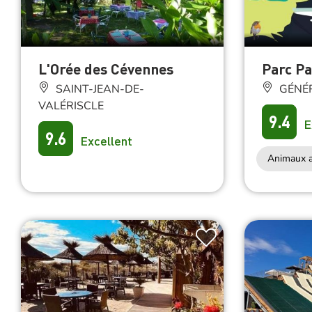
L'Orée des Cévennes
Parc P
SAINT-JEAN-DE-
GÉNÉ
VALÉRISCLE
9.4
E
9.6
Excellent
Animaux a