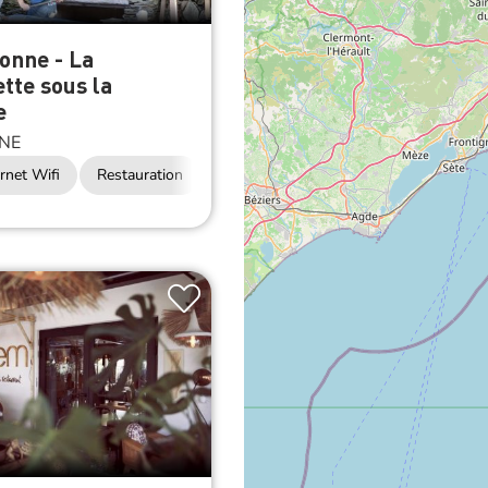
onne - La
tte sous la
e
NE
rnet Wifi
Restauration