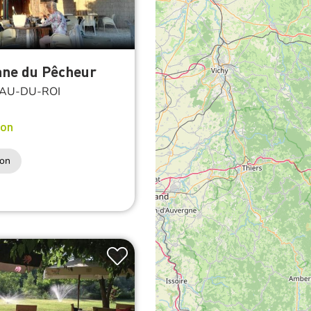
ane du Pêcheur
AU-DU-ROI
on
ion