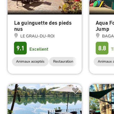
La guinguette des pieds
Aqua Fo
nus
Jump
LE GRAU-DU-ROI
BAGA
9.1
8.8
Excellent
T
Animaux acceptés
Restauration
Animaux a