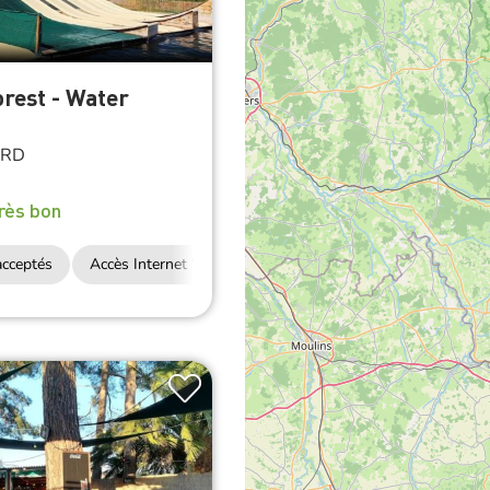
rest - Water
RD
rès bon
cceptés
Accès Internet Wifi
Restauration