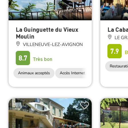
La Guinguette du Vieux
La Cab
Moulin
LE GR
VILLENEUVE-LEZ-AVIGNON
7.9
B
8.7
Très bon
Restaurat
Animaux acceptés
Accès Internet Wifi
Restauration