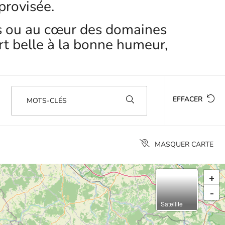
provisée.
ées ou au cœur des domaines
art belle à la bonne humeur,
EFFACER
MOTS-CLÉS
MASQUER CARTE
+
-
Satellite