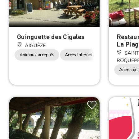
Guinguette des Cigales
Restau
La Plag
AIGUÈZE
SAINT
Animaux acceptés
Accès Internet Wifi
ROQUEPE
Animaux a