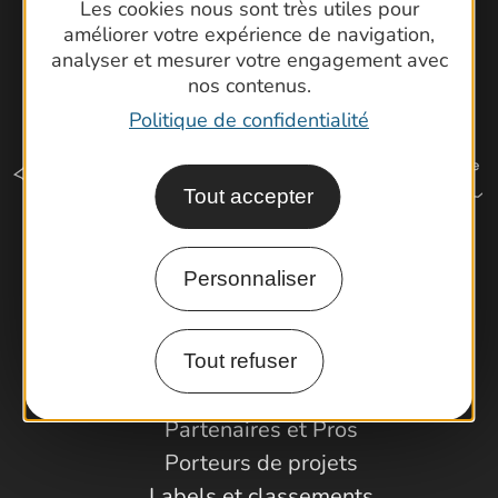
Les cookies nous sont très utiles pour
améliorer votre expérience de navigation,
analyser et mesurer votre engagement avec
nos contenus.
Politique de confidentialité
Tout accepter
Comment venir ?
Personnaliser
Espace Pro
Tout refuser
Observatoire
Partenaires et Pros
Porteurs de projets
Labels et classements