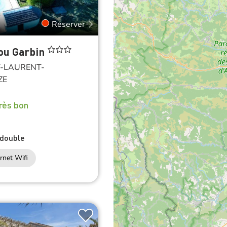
Réserver
Lou Garbin
-LAURENT-
ZE
rès bon
double
rnet Wifi