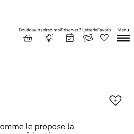
Boutique
Inspirez-moi
Réserver
Billetterie
Favoris
Menu
+
 comme le propose la
r vous faire vivre une