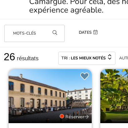
expérience agréable.
DATES
MOTS-CLÉS
26
résultats
TRI :
LES MIEUX NOTÉS
AUT
Réserver
Hôtel des remparts &
Hôtel e