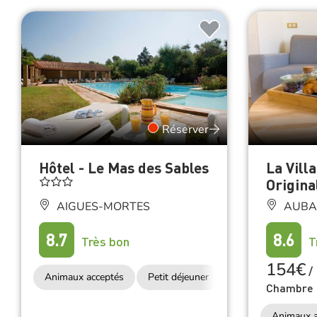
Réserver
Hôtel - Le Mas des Sables
La Vill
Origina
AIGUES-MORTES
AUBA
8.7
8.6
Très bon
T
154€
/
Animaux acceptés
Petit déjeuner
Accès Internet Wifi
Chambre 
Animaux a