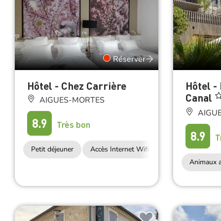
Réserver
Hôtel - Chez Carrière
Hôtel -
Canal
AIGUES-MORTES
AIGU
8.9
Très bon
8.9
T
Petit déjeuner
Accès Internet Wifi
Animaux a