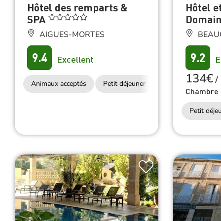
SPA
Domain
AIGUES-MORTES
BEAU
9.4
9.2
Excellent
E
134€
/
Animaux acceptés
Petit déjeuner
Accès Internet Wifi
Chambre 
Petit déje