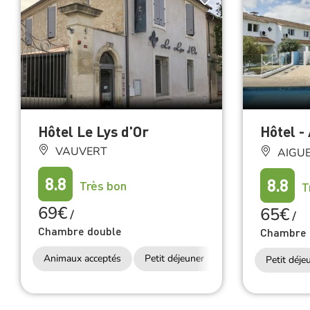
Hôtel Le Lys d'Or
Hôtel -
VAUVERT
AIGU
8.8
8.8
Très bon
T
69€
65€
/
/
Chambre double
Chambre 
Animaux acceptés
Petit déjeuner
Petit déje