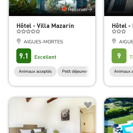
Réserver
Hôtel - Villa Mazarin
Hôtel -
AIGUES-MORTES
AIGU
9.1
9
Excellent
T
Animaux acceptés
Petit déjeuner
Accès Internet Wifi
Animaux a