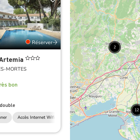
Réserver
2
 Artemia
ES-MORTES
rès bon
double
12
uner
Accès Internet Wifi
Restauration