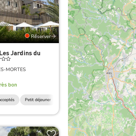
Réserver
 Les Jardins du
ES-MORTES
rès bon
cceptés
Petit déjeuner
Accès Internet Wifi