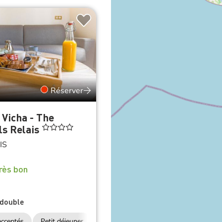
Réserver
a Vicha - The
ls Relais
IS
rès bon
double
cceptés
Petit déjeuner
Accès Internet Wifi