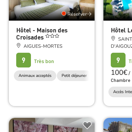
Réserver
Hôtel - Maison des
Hôtel 
Croisades
SAINT
AIGUES-MORTES
D'AIGOU
9
9
Très bon
T
100€
/
Animaux acceptés
Petit déjeuner
Accès Internet Wifi
Chambre 
Accès Inte