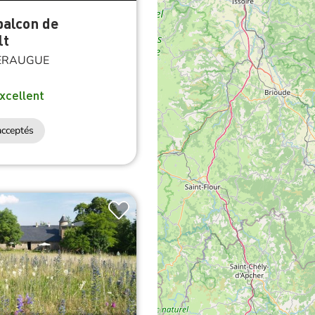
 balcon de
lt
ERAUGUE
xcellent
cceptés