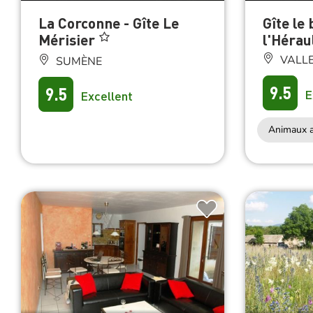
La Corconne - Gîte Le
Gîte le
Mérisier
l'Hérau
VALL
SUMÈNE
9.5
9.5
E
Excellent
Animaux a