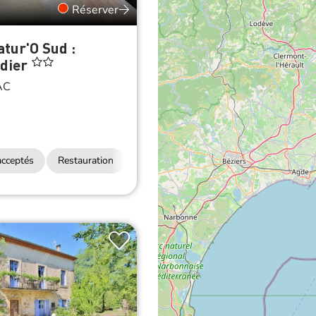
Réserver
atur'O Sud :
dier
AC
cceptés
Restauration