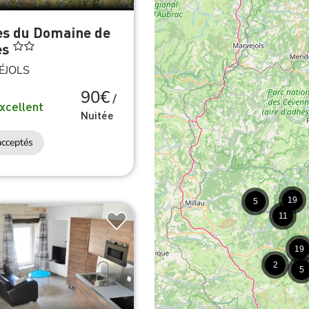
es du Domaine de
es
ÉJOLS
90€
/
xcellent
Nuitée
cceptés
19
5
11
19
2
5