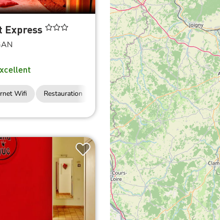
t Express
GAN
xcellent
rnet Wifi
Restauration