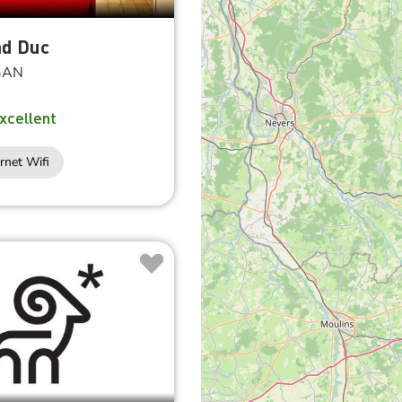
nd Duc
GAN
xcellent
rnet Wifi