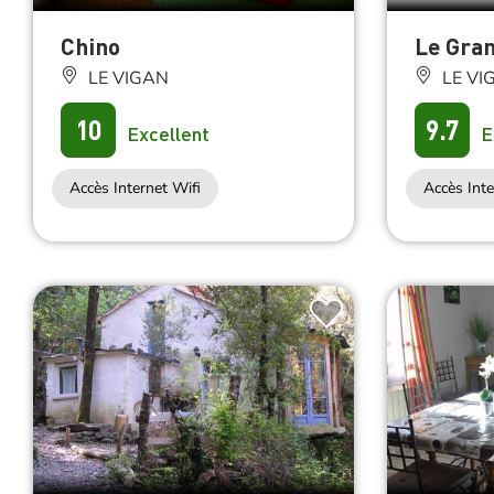
Chino
Le Gra
LE VIGAN
LE VI
10
9.7
Excellent
E
Accès Internet Wifi
Accès Inte