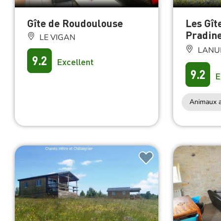
Gîte de Roudoulouse
Les Gît
Pradin
LE VIGAN
LANU
9.2
Excellent
9.2
E
Animaux a