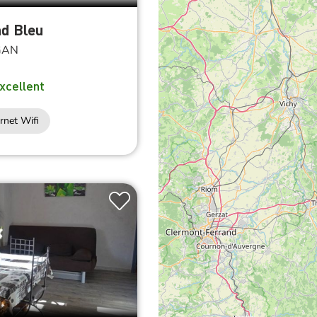
nd Bleu
GAN
xcellent
rnet Wifi