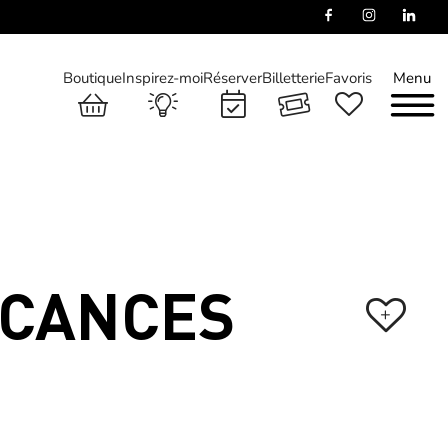
Boutique
Inspirez-moi
Réserver
Billetterie
Favoris
Menu
ACANCES
+