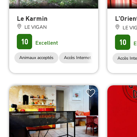
Le Karmin
L'Orien
LE VIGAN
LE VI
10
10
Excellent
E
Animaux acceptés
Accès Internet Wifi
Accès Inte