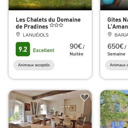
Les Chalets du Domaine
Gites N
de Pradines
L'Aman
LANUÉJOLS
BARJ
90€
650€
/
/
9.2
Excellent
Nuitée
Semaine
Animaux acceptés
Animaux a