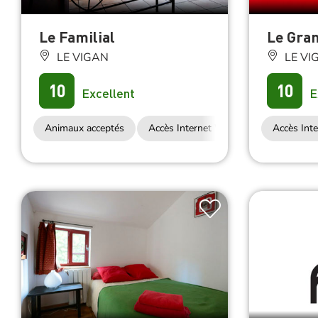
Le Familial
Le Gra
LE VIGAN
LE VI
10
10
Excellent
E
Animaux acceptés
Accès Internet Wifi
Accès Inte