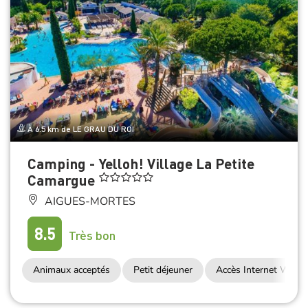
À 6.5 km de LE GRAU DU ROI
Camping - Yelloh! Village La Petite
Camargue
AIGUES-MORTES
8.5
Très bon
Animaux acceptés
Petit déjeuner
Accès Internet Wifi