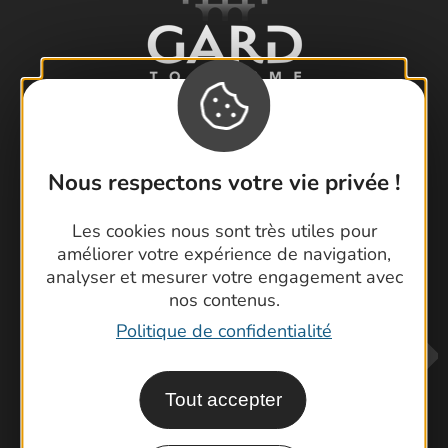
Nous respectons votre vie privée !
Visiter le Pont du Gard en famille
Les cookies nous sont très utiles pour
Les Arènes de Nîmes
améliorer votre expérience de navigation,
Escapade en Camargue
analyser et mesurer votre engagement avec
Randonnée en Cévennes
nos contenus.
Politique de confidentialité
Tout accepter