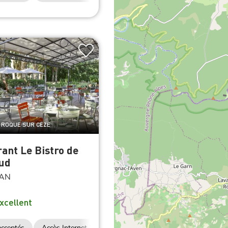
A ROQUE SUR CEZE
ant Le Bistro de
ud
AN
xcellent
cceptés
Accès Internet Wifi
Restauration
2