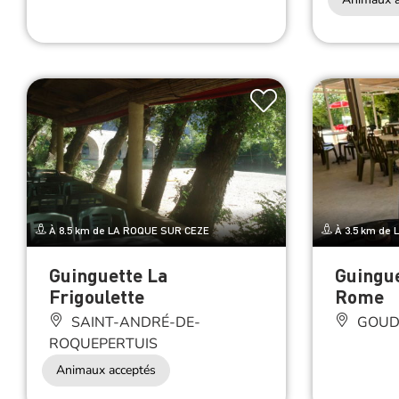
À 8.5 km de LA ROQUE SUR CEZE
À 3.5 km de
Guinguette La
Guingue
Frigoulette
Rome
SAINT-ANDRÉ-DE-
GOUD
ROQUEPERTUIS
Animaux acceptés