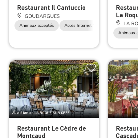
La Roq
GOUDARGUES
LA RO
Animaux acceptés
Accès Internet Wifi
Animaux a
À 5 km de LA ROQUE SUR CEZE
Restaurant Le Cèdre de
Restaur
Montcaud
Cascade
SABRAN
LA RO