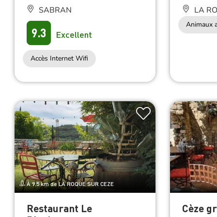
Animaux a
9.3
Excellent
Accès Internet Wifi
À 9.5 km de LA ROQUE SUR CEZE
Restaurant Le
Cèze g
Bienheureux
LA RO