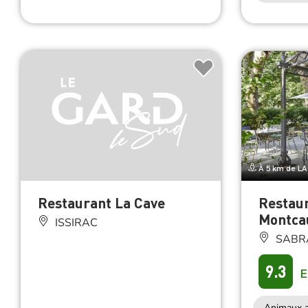
À 5 km de L
Restaurant La Cave
Restaur
Montca
ISSIRAC
SABR
9.3
E
Animaux a