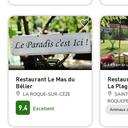
À 8.5 km de
Restaurant Le Mas du
Restau
Bélier
La Plag
LA ROQUE-SUR-CÈZE
SAINT
ROQUEPE
9.4
Excellent
Animaux a