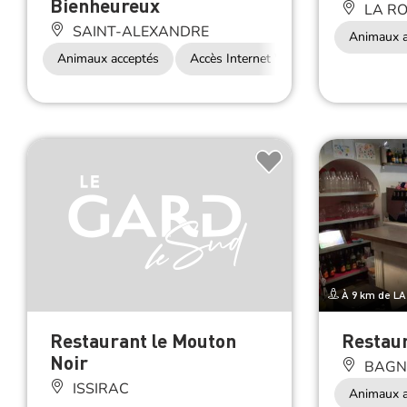
SAINT-ALEXANDRE
Animaux a
Animaux acceptés
Accès Internet Wifi
À 9 km de L
Restaurant le Mouton
Restaur
Noir
BAGN
ISSIRAC
Animaux a