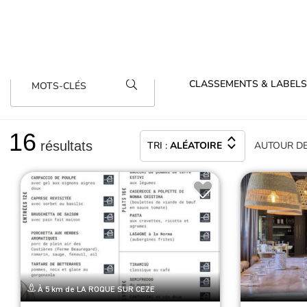
Plus beau village de France,
CLASSEMENTS & LABELS
MOTS-CLÉS
16
résultats
TRI :
ALÉATOIRE
AUTOUR
D
À 5 km de LA ROQUE SUR CEZE
Restaurant Il Cantuccio
Restaur