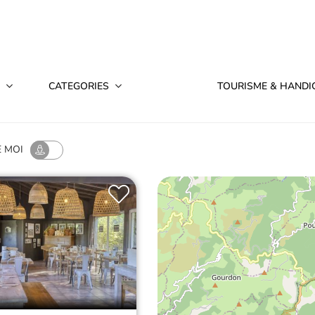
 en famille, entre amis ou en duo !
CATÉGORIES
TOURISME & HANDI
E MOI
ant Slow Village