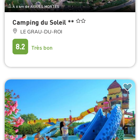
À 6 km de AIGUES MORTES
Camping du Soleil **
LE GRAU-DU-ROI
8.2
Très bon