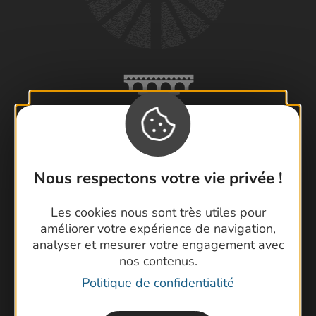
Nous respectons votre vie privée !
Les cookies nous sont très utiles pour
améliorer votre expérience de navigation,
Visiter le Pont du Gard en famille
analyser et mesurer votre engagement avec
Les Arènes de Nîmes
nos contenus.
Escapade en Camargue
Politique de confidentialité
Randonnée en Cévennes