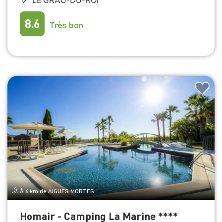
LE GRAU-DU-ROI
8.6
Très bon
À 6 km de AIGUES MORTES
Homair - Camping La Marine ****