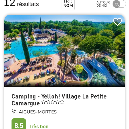
12
TRI :
AUTOUR
résultats
NOM
DE MOI
Camping - Yelloh! Village La Petite
Camargue
AIGUES-MORTES
8.5
Très bon