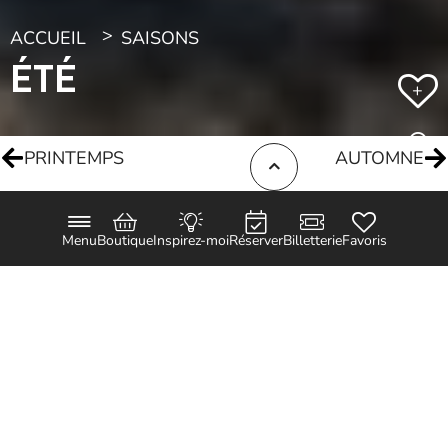
ACCUEIL
SAISONS
ÉTÉ
+
PRINTEMPS
AUTOMNE
Menu
Boutique
Inspirez-moi
Réserver
Billetterie
Favoris