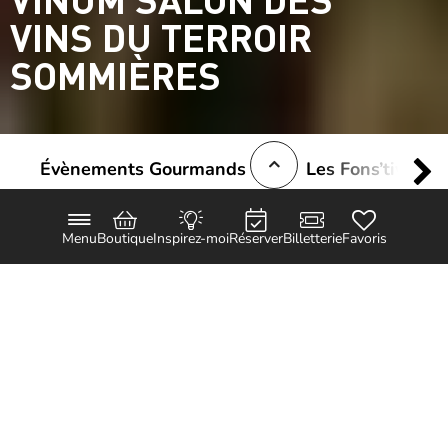
VINS DU TERROIR
SOMMIÈRES
Évènements Gourmands
Les Fons’tivales
Menu
Boutique
Inspirez-moi
Réserver
Billetterie
Favoris
Quoi de mieux que de profiter de l’été pour
partir à la découverte des vins* du
Languedoc ? Mettez à profit votre séjour
détente dans la région afin de participer
aux Estivales de Sommières ainsi qu’à
Vinum Salon des vins du terroir