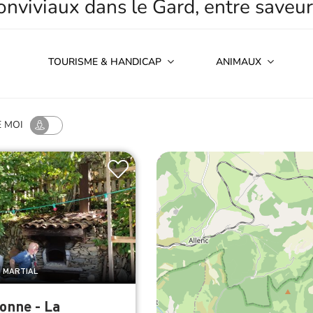
TOURISME & HANDICAP
ANIMAUX
E MOI
T MARTIAL
onne - La
tte sous la