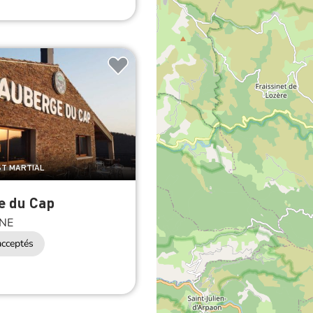
 ST MARTIAL
e du Cap
NE
cceptés