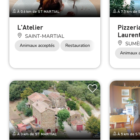
À 0.6 km de ST MARTIAL
À 7.5 km de
L'Atelier
Pizzeri
Lauren
SAINT-MARTIAL
SUMÈ
Animaux acceptés
Restauration
Animaux a
À 3 km de ST MARTIAL
À 5 km de S