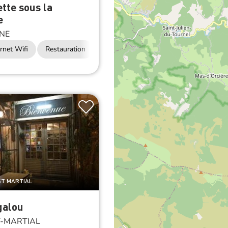
e
NE
rnet Wifi
Restauration
 ST MARTIAL
galou
-MARTIAL