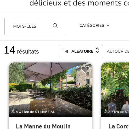
CATÉGORIES
MOTS-CLÉS
14
résultats
TRI :
ALÉATOIRE
AUTOUR
D
À 4.5 km de ST MARTIAL
À 6 km de S
La Manne du Moulin
La Corc
guingue
NOTRE-DAME-DE-LA-