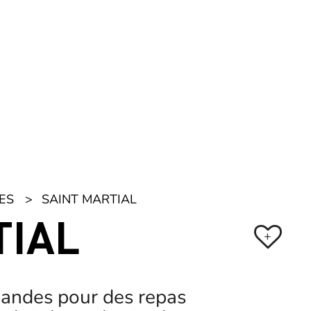
Boutique
Inspirez-moi
Réserver
Billetterie
Favoris
Menu
ES
SAINT MARTIAL
TIAL
+
mandes pour des repas
rs locales et bonne humeur.