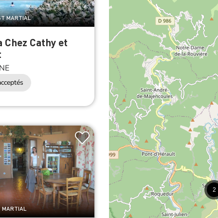
 ST MARTIAL
a Chez Cathy et
t
NE
cceptés
2
T MARTIAL