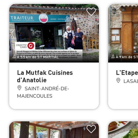
À 5.5 km de ST MARTIAL
À 9 km de S
La Mutfak Cuisines
L'Etap
d'Anatolie
LASA
SAINT-ANDRÉ-DE-
MAJENCOULES