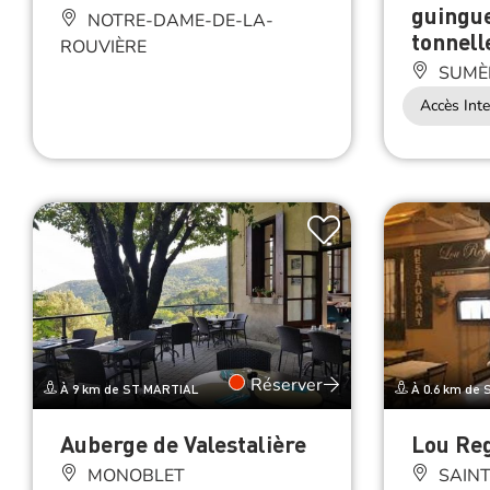
tonnell
ROUVIÈRE
SUMÈ
Accès Inte
Réserver
À 9 km de ST MARTIAL
À 0.6 km de
Auberge de Valestalière
Lou Re
MONOBLET
SAINT