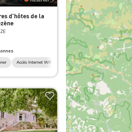
s d'hôtes de la
ézène
ZE
sonnes
uner
Accès Internet Wifi