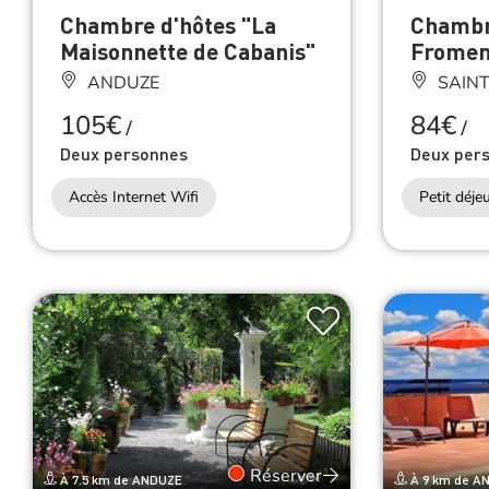
Chambre d'hôtes "La
Chambr
Maisonnette de Cabanis"
Fromen
ANDUZE
SAINT
105€
84€
/
/
Deux personnes
Deux per
Accès Internet Wifi
Petit déje
Réserver
À 7.5 km de ANDUZE
À 9 km de A