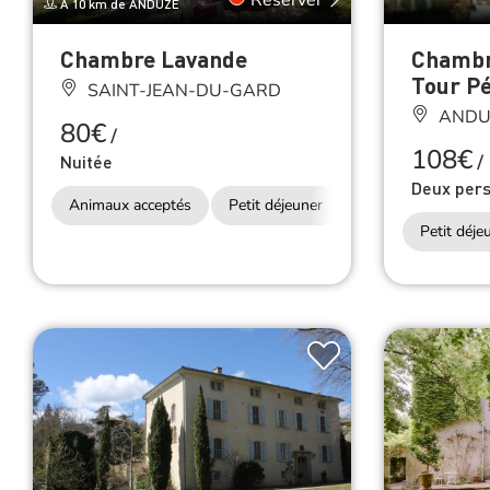
À 10 km de ANDUZE
Chambre Lavande
Chambre
Tour P
SAINT-JEAN-DU-GARD
ANDU
80€
/
108€
Nuitée
/
Deux per
Animaux acceptés
Petit déjeuner
Accès Internet Wifi
Petit déje