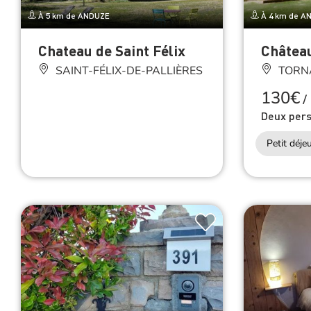
À 5 km de ANDUZE
À 4 km de A
Chateau de Saint Félix
Châtea
SAINT-FÉLIX-DE-PALLIÈRES
TORN
130€
/
Deux per
Petit déje