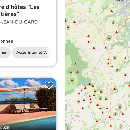
e d'hôtes "Les
tières"
-JEAN-DU-GARD
sonnes
uner
Accès Internet Wifi
NDUZE