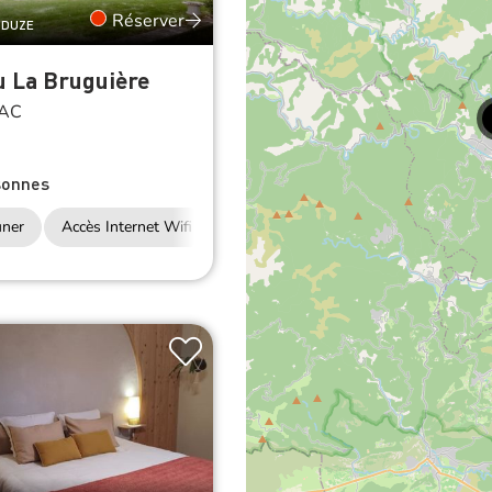
Réserver
NDUZE
u La Bruguière
AC
sonnes
uner
Accès Internet Wifi