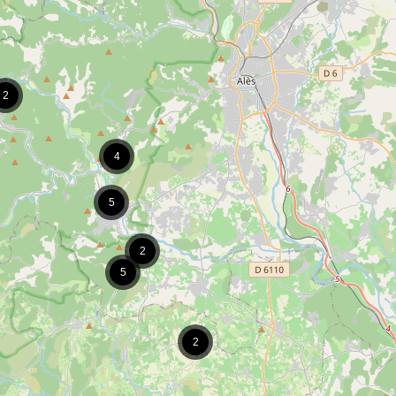
2
4
5
2
5
2