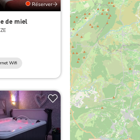
Réserver
e de miel
ZE
rnet Wifi