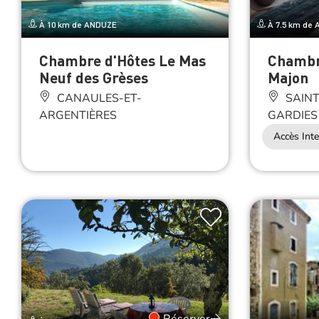
À 10 km de ANDUZE
À 7.5 km de
Chambre d'Hôtes Le Mas
Chambr
Neuf des Grèses
Majon
CANAULES-ET-
SAINT
ARGENTIÈRES
GARDIES
Accès Inte
Réserver