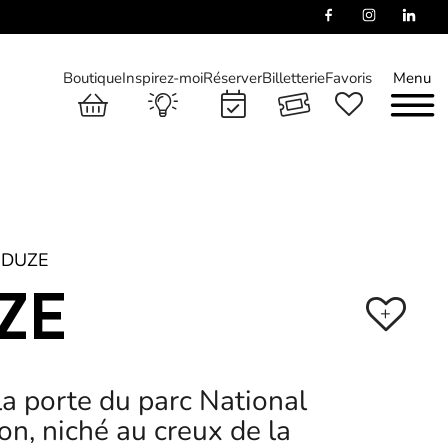
Boutique
Inspirez-moi
Réserver
Billetterie
Favoris
Menu
DUZE
ZE
+
a porte du parc National
n, niché au creux de la